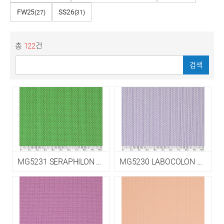
FW25
SS26
(27)
(31)
총
122
건
검색
MG5231 SERAPHILON P-CDP EPM5
MG5230 LABOCOLON P-CDP EPM5