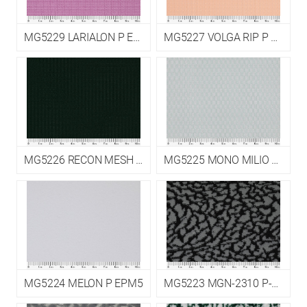
MG5229 LARIALON P EPM5
MG5227 VOLGA RIP P EPM5
MG5226 RECON MESH P EPM5
MG5225 MONO MILIO MESH P-CDP EPM5
MG5224 MELON P EPM5
MG5223 MGN-2310 P-CDP EPM5