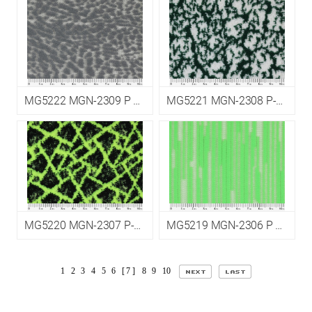
MG5222 MGN-2309 P EPM5
MG5221 MGN-2308 P-CDP EPM5
MG5220 MGN-2307 P-CDP EPM5
MG5219 MGN-2306 P EPM5
1
2
3
4
5
6
[ 7 ]
8
9
10