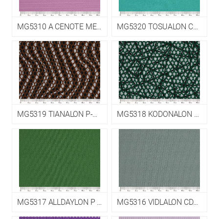
MG5310 A CENOTE MESH P EPM5
MG5320 TOSUALON CDP EPM3
MG5319 TIANALON P-CDP EPM3
MG5318 KODONALON P-CDP EPM3
MG5317 ALLDAYLON P EPM1
MG5316 VIDLALON CDP-P EPM5