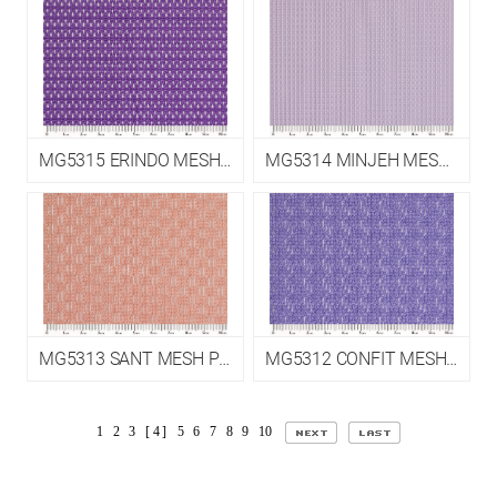
MG5315 ERINDO MESH P EPM5
MG5314 MINJEH MESH P EPM5
MG5313 SANT MESH P EPM5
MG5312 CONFIT MESH P EPM5
1
2
3
[ 4 ]
5
6
7
8
9
10