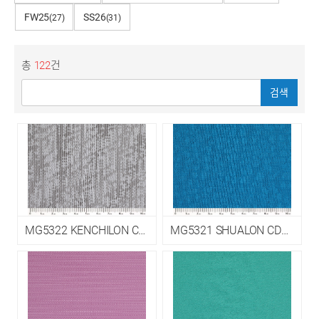
FW25
SS26
(27)
(31)
총
122
건
검색
MG5322 KENCHILON CDP-P EPM5
MG5321 SHUALON CDP EPM3