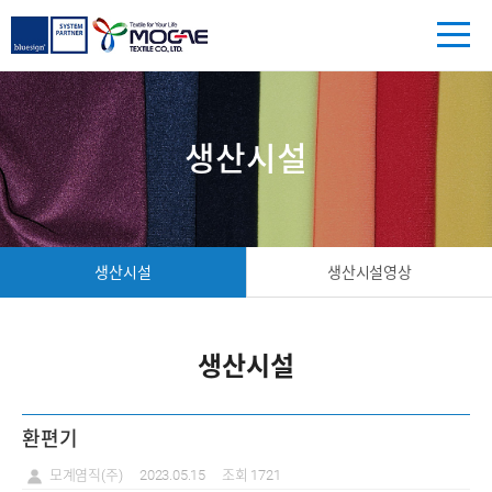
생산시설
생산시설
생산시설영상
생산시설
환편기
모계염직(주)
2023.05.15
조회 1721