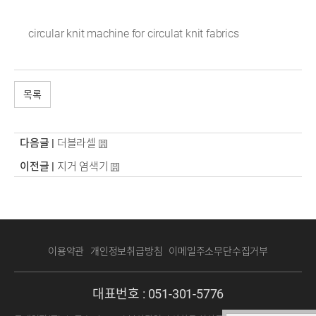
circular knit machine for circulat knit fabrics
목록
다음글 |
더블라셀
이전글 |
지거 염색기
이용약관
개인정보취급방침
이메일주소무단수집거부
대표번호 :
051-301-5776